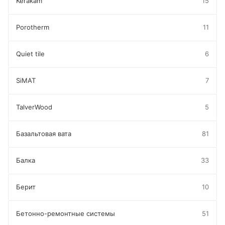
Kerakam
15
Porotherm
11
Quiet tile
6
SiMAT
7
TalverWood
5
Базальтовая вата
81
Балка
33
Берит
10
Бетонно-ремонтные системы
51