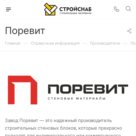
Поревит
—
—
—
Главная
Справочная информация
Производители
По
Завод Поревит — это надежный производитель
строительных стеновых блоков, которые прекрасно
подходят для индивидуального или коммерческого,