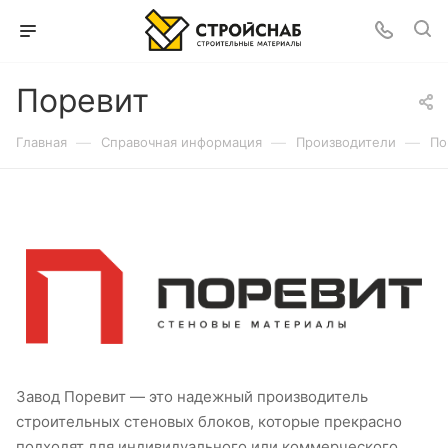
Поревит
—
—
—
Главная
Справочная информация
Производители
По
Завод Поревит — это надежный производитель
строительных стеновых блоков, которые прекрасно
подходят для индивидуального или коммерческого,