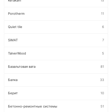
Kerakam
15
Porotherm
11
Quiet tile
6
SiMAT
7
TalverWood
5
Базальтовая вата
81
Балка
33
Берит
10
Бетонно-ремонтные системы
51