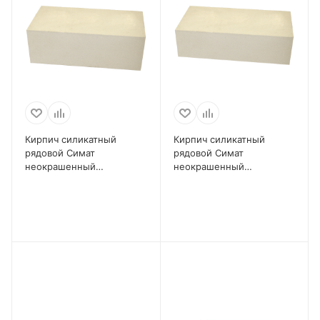
Кирпич силикатный
Кирпич силикатный
рядовой Симат
рядовой Симат
неокрашенный
неокрашенный
полнотелый 1,4 НФ
полнотелый 1 НФ