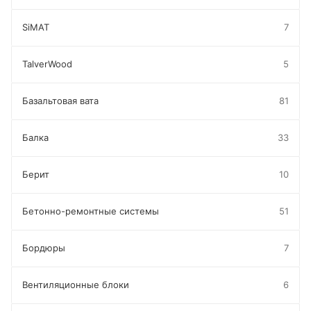
SiMAT
7
TalverWood
5
Базальтовая вата
81
Балка
33
Берит
10
Бетонно-ремонтные системы
51
Бордюры
7
Вентиляционные блоки
6