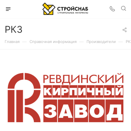
РКЗ
—
—
—
Главная
Справочная информация
Производители
РК