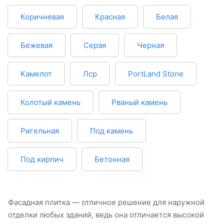
Коричневая
Красная
Белая
Бежевая
Серая
Черная
Камелот
Лср
PortLand Stone
Колотый камень
Рваный камень
Ригельная
Под камень
Под кирпич
Бетонная
Фасадная плитка — отличное решение для наружной
отделки любых зданий, ведь она отличается высокой