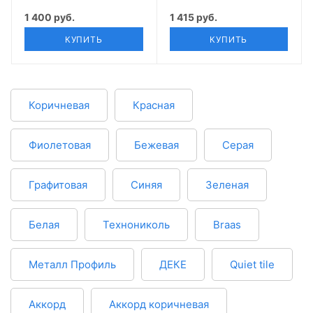
1 400 руб.
1 415 руб.
КУПИТЬ
КУПИТЬ
Коричневая
Красная
Фиолетовая
Бежевая
Серая
Графитовая
Синяя
Зеленая
Белая
Технониколь
Braas
Металл Профиль
ДЕКЕ
Quiet tile
Аккорд
Аккорд коричневая