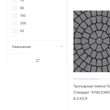
70
80
100
200
52
30
Назначение
Тротуарная плитка П
Стандарт "КЛАССИК
Б.2.КО.6