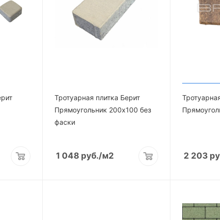
ерит
Тротуарная плитка Берит
Тротуарная
Прямоугольник 200х100 без
Прямоугол
фаски
1 048
руб.
/м2
2 203
ру