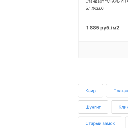
Стандарт "СТАРЫЙ 
Б.1.Фсм.6
1 885
руб.
/м2
Каир
Плата
Шунгит
Кли
Старый замок