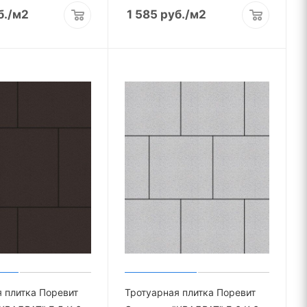
б.
/м2
1 585
руб.
/м2
 плитка Поревит
Тротуарная плитка Поревит