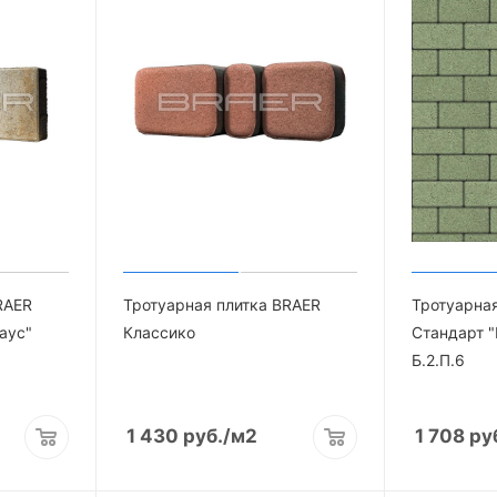
RAER
Тротуарная плитка BRAER
Тротуарная
аус"
Классико
Стандарт
Б.2.П.6
1 430
руб.
/м2
1 708
ру