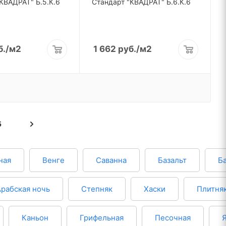
КВАДРАТ" Б.5.К.6
Стандарт "КВАДРАТ" Б.6.К.6
б.
/м2
1 662
руб.
/м2
5
ная
Венге
Саванна
Базальт
Б
Арабская ночь
Степняк
Хаски
Плитня
Каньон
Грифельная
Песочная