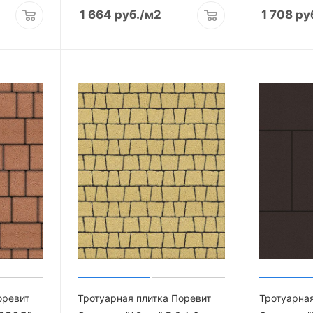
1 664
руб.
/м2
1 708
ру
оревит
Тротуарная плитка Поревит
Тротуарная