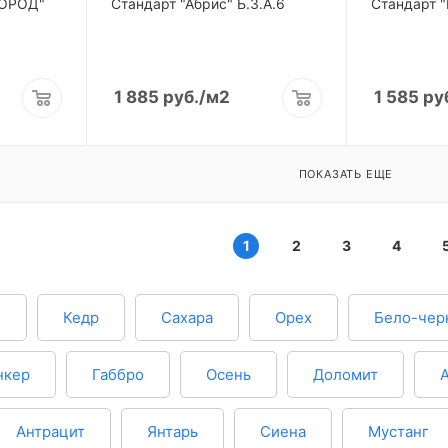
ГОРОД"
Стандарт "Абрис" Б.3.А.6
Стандарт "
1 885
руб.
/м2
1 585
ру
ПОКАЗАТЬ ЕЩЕ
1
2
3
4
н
Кедр
Сахара
Орех
Бело-чер
нкер
Габбро
Осень
Доломит
Антрацит
Янтарь
Сиена
Мустанг