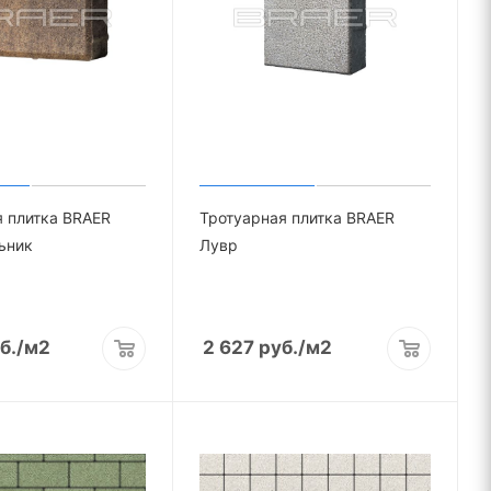
 плитка BRAER
Тротуарная плитка BRAER
ьник
Лувр
б.
/м2
2 627
руб.
/м2