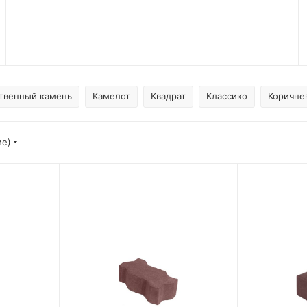
твенный камень
Камелот
Квадрат
Классико
Коричне
ие)