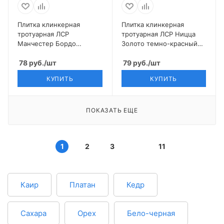
Плитка клинкерная
Плитка клинкерная
тротуарная ЛСР
тротуарная ЛСР Ницца
Манчестер Бордо
Золото темно-красный
красный Лонг 200*100*50
Классик 200*100*50
78
руб.
/шт
79
руб.
/шт
КУПИТЬ
КУПИТЬ
ПОКАЗАТЬ ЕЩЕ
1
2
3
11
Каир
Платан
Кедр
Сахара
Орех
Бело-черная