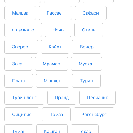
Мальва
Рассвет
Сафари
Фламинго
Ночь
Степь
Эверест
Койот
Вечер
Закат
Мрамор
Мускат
Плато
Мюнхен
Турин
Турин лонг
Прайд
Песчаник
Сицилия
Темза
Регенсбург
Туман
Каштан
Техас