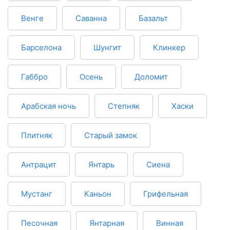
Венге
Саванна
Базальт
Барселона
Шунгит
Клинкер
Габбро
Осень
Доломит
Арабская ночь
Степняк
Хаски
Плитняк
Старый замок
Антрацит
Янтарь
Сиена
Мустанг
Каньон
Грифельная
Песочная
Янтарная
Винная