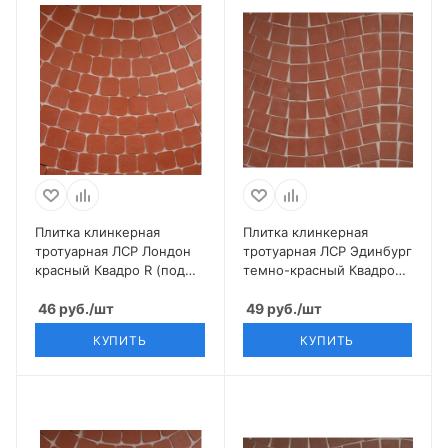
Плитка клинкерная
Плитка клинкерная
тротуарная ЛСР Лондон
тротуарная ЛСР Эдинбург
красный Квадро R (под
темно-красный Квадро
распил) 100*100*50
(под распил) 100*100*50
46
руб.
/шт
49
руб.
/шт
КУПИТЬ
КУПИТЬ