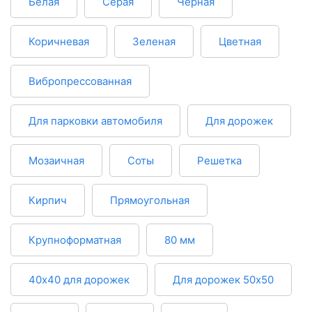
Белая
Серая
Черная
Коричневая
Зеленая
Цветная
Вибропрессованная
Для парковки автомобиля
Для дорожек
Мозаичная
Соты
Решетка
Кирпич
Прямоугольная
Крупноформатная
80 мм
40х40 для дорожек
Для дорожек 50х50