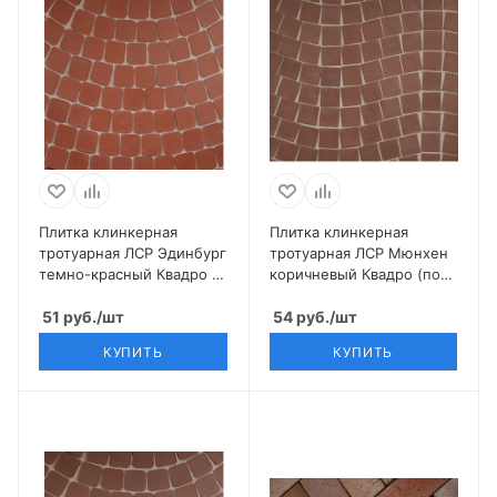
Плитка клинкерная
Плитка клинкерная
тротуарная ЛСР Эдинбург
тротуарная ЛСР Мюнхен
темно-красный Квадро R
коричневый Квадро (под
(под распил) 100*100*50
распил) 100*100*50
51
руб.
/шт
54
руб.
/шт
КУПИТЬ
КУПИТЬ