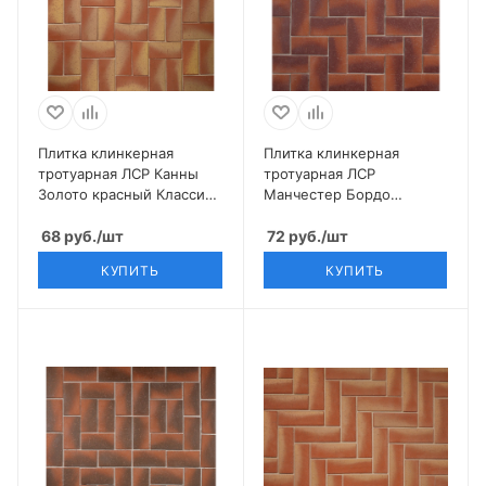
Плитка клинкерная
Плитка клинкерная
тротуарная ЛСР Канны
тротуарная ЛСР
Золото красный Классик
Манчестер Бордо
200*100*50
красный Классик
68
руб.
/шт
200*100*50
72
руб.
/шт
КУПИТЬ
КУПИТЬ