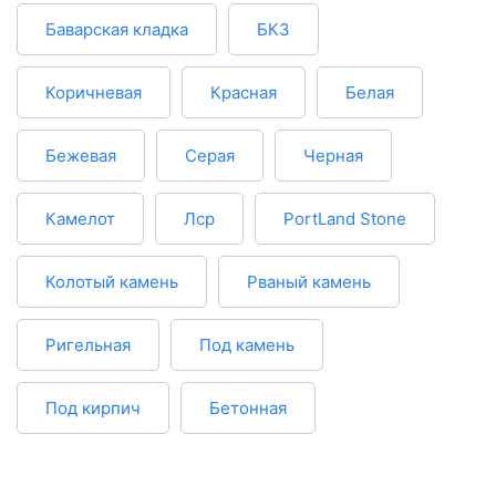
Баварская кладка
БКЗ
Коричневая
Красная
Белая
Бежевая
Серая
Черная
Камелот
Лср
PortLand Stone
Колотый камень
Рваный камень
Ригельная
Под камень
Под кирпич
Бетонная