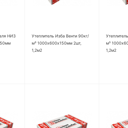
овля НИЗ
Утеплитель Изба Венти 90кг/
Утеплитель
150мм
м³ 1000х600х150мм 2шт,
м³ 1000х6
1,2м2
1,2м2