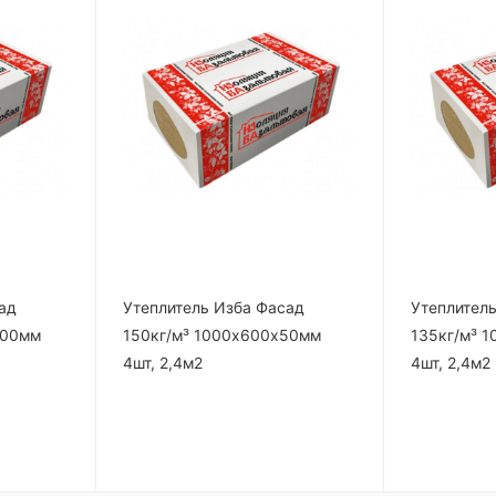
ад
Утеплитель Изба Фасад
Утеплител
100мм
150кг/м³ 1000х600х50мм
135кг/м³ 
4шт, 2,4м2
4шт, 2,4м2