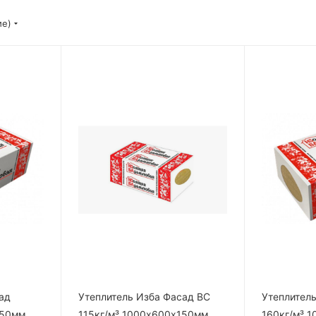
ие)
ад
Утеплитель Изба Фасад ВС
Утеплитель
150мм
115кг/м³ 1000х600х150мм
160кг/м³ 