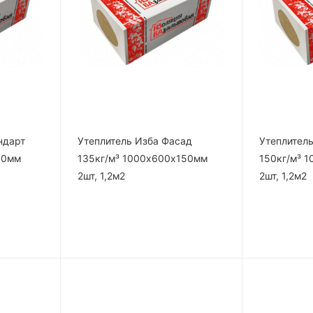
ндарт
Утеплитель Изба Фасад
Утеплител
50мм
135кг/м³ 1000х600х150мм
150кг/м³ 
2шт, 1,2м2
2шт, 1,2м2