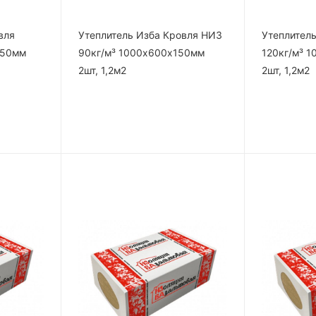
вля
Утеплитель Изба Кровля НИЗ
Утеплител
150мм
90кг/м³ 1000х600х150мм
120кг/м³ 
2шт, 1,2м2
2шт, 1,2м2