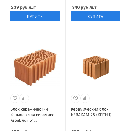
(380*250*219) 10,7 НФ
239
руб.
/шт
346
руб.
/шт
КУПИТЬ
КУПИТЬ
Блок керамический
Керамический блок
Копыловская керамика
KERAKAM 25 (КПТН I)
КераБлок 51
(510*250*219) 14,3 НФ