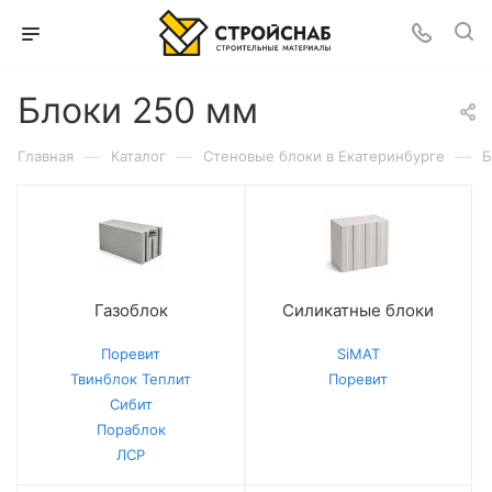
Блоки 250 мм
—
—
—
Главная
Каталог
Cтеновые блоки в Екатеринбурге
Б
Газоблок
Силикатные блоки
Поревит
SiMAT
Твинблок Теплит
Поревит
Сибит
Пораблок
ЛСР