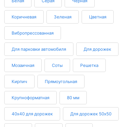
Белая
Серая
Черная
Коричневая
Зеленая
Цветная
Вибропрессованная
Для парковки автомобиля
Для дорожек
Мозаичная
Соты
Решетка
Кирпич
Прямоугольная
Крупноформатная
80 мм
40х40 для дорожек
Для дорожек 50х50