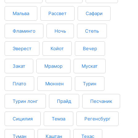
Мальва
Рассвет
Сафари
Фламинго
Ночь
Степь
Эверест
Койот
Вечер
Закат
Мрамор
Мускат
Плато
Мюнхен
Турин
Турин лонг
Прайд
Песчаник
Сицилия
Темза
Регенсбург
Туман
Каштан
Техас