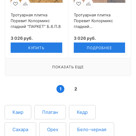
Тротуарная плитка
Тротуарная плитка
Поревит Колормикс
Поревит Колормикс
гладкий "ПАРКЕТ" Б.6.П.8
гладкий
"ПРЯМОУГОЛЬНИК"
3 026 руб.
Б.5.П.8
3 026 руб.
КУПИТЬ
ПОДРОБНЕЕ
ПОКАЗАТЬ ЕЩЕ
1
2
Каир
Платан
Кедр
Сахара
Орех
Бело-черная