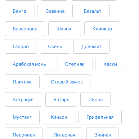
Венге
Саванна
Базальт
Барселона
Шунгит
Клинкер
Габбро
Осень
Доломит
Арабская ночь
Степняк
Хаски
Плитняк
Старый замок
Антрацит
Янтарь
Сиена
Мустанг
Каньон
Грифельная
Песочная
Янтарная
Винная