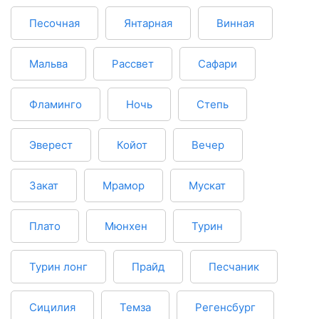
Песочная
Янтарная
Винная
Мальва
Рассвет
Сафари
Фламинго
Ночь
Степь
Эверест
Койот
Вечер
Закат
Мрамор
Мускат
Плато
Мюнхен
Турин
Турин лонг
Прайд
Песчаник
Сицилия
Темза
Регенсбург