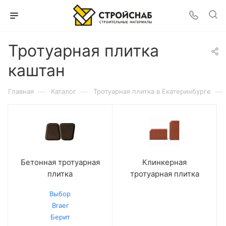
Тротуарная плитка
каштан
—
—
—
Главная
Каталог
Тротуарная плитка в Екатеринбурге
Бетонная тротуарная
Клинкерная
плитка
тротуарная плитка
Выбор
Braer
Берит