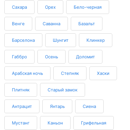
Сахара
Орех
Бело-черная
Венге
Саванна
Базальт
Барселона
Шунгит
Клинкер
Габбро
Осень
Доломит
Арабская ночь
Степняк
Хаски
Плитняк
Старый замок
Антрацит
Янтарь
Сиена
Мустанг
Каньон
Грифельная