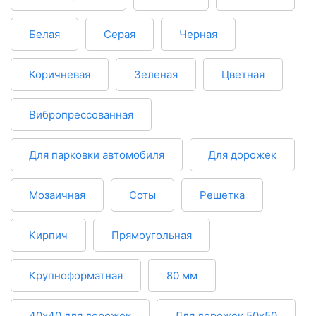
Белая
Серая
Черная
Коричневая
Зеленая
Цветная
Вибропрессованная
Для парковки автомобиля
Для дорожек
Мозаичная
Соты
Решетка
Кирпич
Прямоугольная
Крупноформатная
80 мм
40х40 для дорожек
Для дорожек 50х50