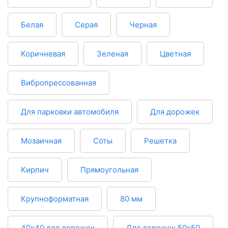
Белая
Серая
Черная
Коричневая
Зеленая
Цветная
Вибропрессованная
Для парковки автомобиля
Для дорожек
Мозаичная
Соты
Решетка
Кирпич
Прямоугольная
Крупноформатная
80 мм
40х40 для дорожек
Для дорожек 50х50