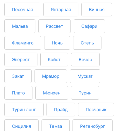
Песочная
Янтарная
Винная
Мальва
Рассвет
Сафари
Фламинго
Ночь
Степь
Эверест
Койот
Вечер
Закат
Мрамор
Мускат
Плато
Мюнхен
Турин
Турин лонг
Прайд
Песчаник
Сицилия
Темза
Регенсбург