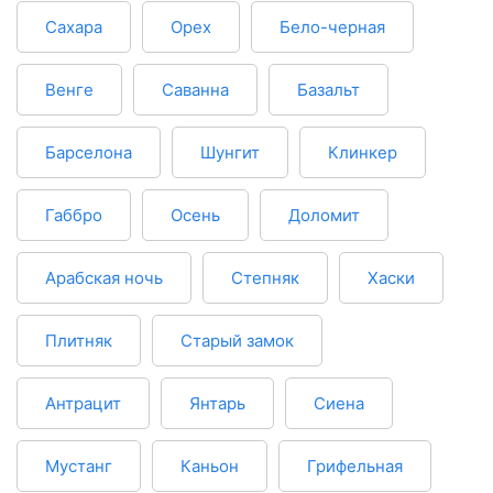
Сахара
Орех
Бело-черная
Венге
Саванна
Базальт
Барселона
Шунгит
Клинкер
Габбро
Осень
Доломит
Арабская ночь
Степняк
Хаски
Плитняк
Старый замок
Антрацит
Янтарь
Сиена
Мустанг
Каньон
Грифельная