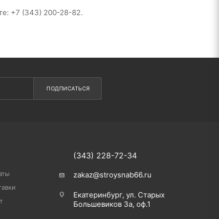
е: +7 (343) 200-28-82.
ПОДПИСАТЬСЯ
(343) 228-72-34
аты
zakaz@stroysnab66.ru
тавки
Екатеринбург, ул. Старых
т
Большевиков 3а, оф.1