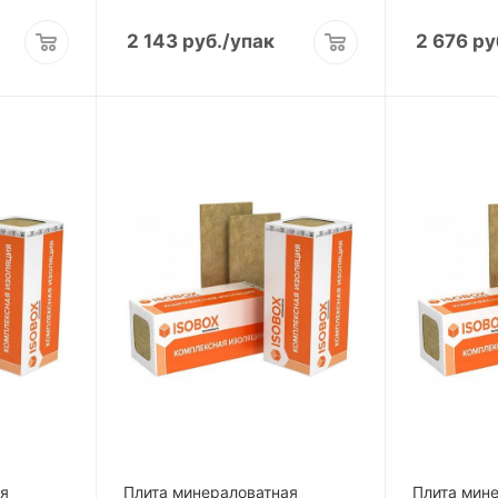
2 143
руб.
/упак
2 676
ру
ая
Плита минераловатная
Плита мин