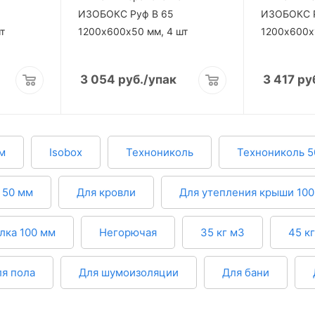
ИЗОБОКС Руф В 65
ИЗОБОКС 
т
1200х600х50 мм, 4 шт
1200х600х
3 054
руб.
/упак
3 417
ру
м
Isobox
Технониколь
Технониколь 5
 50 мм
Для кровли
Для утепления крыши 100
лка 100 мм
Негорючая
35 кг м3
45 к
я пола
Для шумоизоляции
Для бани