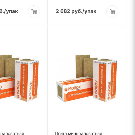
б.
/упак
2 682
руб.
/упак
ераловатная
Плита минераловатная