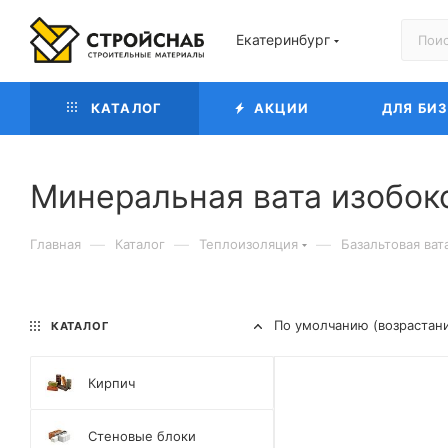
Екатеринбург
КАТАЛОГ
АКЦИИ
ДЛЯ БИ
Минеральная вата изобок
—
—
—
Главная
Каталог
Теплоизоляция
Базальтовая ват
По умолчанию (возрастан
КАТАЛОГ
Кирпич
Стеновые блоки