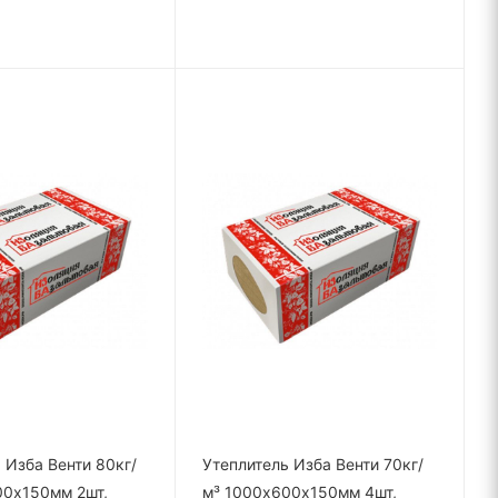
 Изба Венти 80кг/
Утеплитель Изба Венти 70кг/
00х150мм 2шт,
м³ 1000х600х150мм 4шт,