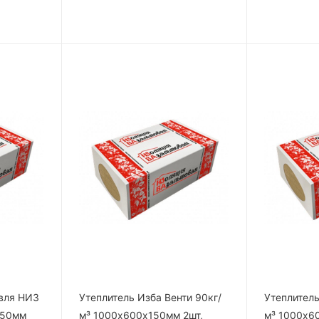
овля НИЗ
Утеплитель Изба Венти 90кг/
Утеплитель
150мм
м³ 1000х600х150мм 2шт,
м³ 1000х6