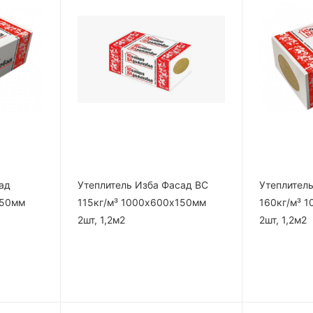
ад
Утеплитель Изба Фасад ВС
Утеплитель
150мм
115кг/м³ 1000х600х150мм
160кг/м³ 
2шт, 1,2м2
2шт, 1,2м2