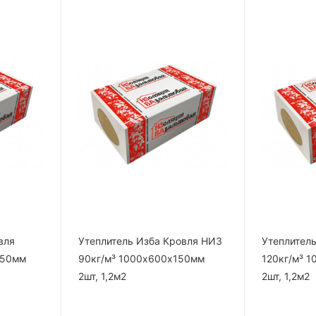
вля
Утеплитель Изба Кровля НИЗ
Утеплител
150мм
90кг/м³ 1000х600х150мм
120кг/м³ 
2шт, 1,2м2
2шт, 1,2м2