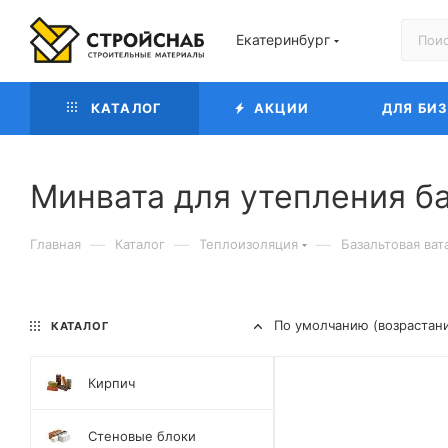
Екатеринбург
КАТАЛОГ
АКЦИИ
ДЛЯ БИ
Минвата для утепления б
—
—
—
Главная
Каталог
Теплоизоляция
Базальтовая ват
По умолчанию (возрастан
КАТАЛОГ
Кирпич
Стеновые блоки