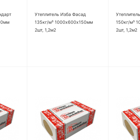
ндарт
Утеплитель Изба Фасад
Утеплител
50мм
135кг/м³ 1000х600х150мм
150кг/м³ 
2шт, 1,2м2
2шт, 1,2м2