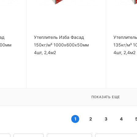
ад
Утеплитель Изба Фасад
Утеплител
100мм
150кг/м³ 1000х600х50мм
135кг/м³ 
4шт, 2,4м2
4шт, 2,4м2
ПОКАЗАТЬ ЕЩЕ
1
2
3
4