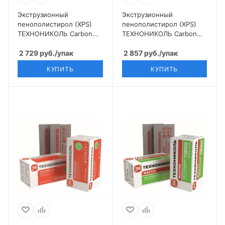
Экструзионный
Экструзионный
пенополистирол (XPS)
пенополистирол (XPS)
ТЕХНОНИКОЛЬ Carbon
ТЕХНОНИКОЛЬ Carbon
Prof 1180х580х50 мм, 8
Prof 1180х580х100 мм, 4
шт
2 729
руб.
/упак
шт
2 857
руб.
/упак
КУПИТЬ
КУПИТЬ