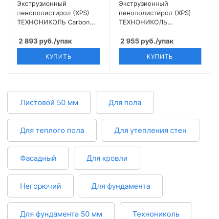
Экструзионный
Экструзионный
пенополистирол (XPS)
пенополистирол (XPS)
ТЕХНОНИКОЛЬ Carbon
ТЕХНОНИКОЛЬ
Eco 1200х600х20, 20 шт
Техноплекс 1200х600х20
2 893
руб.
/упак
мм, 20 шт
2 955
руб.
/упак
КУПИТЬ
КУПИТЬ
Листовой 50 мм
Для пола
Для теплого пола
Для утепления стен
Фасадный
Для кровли
Негорючий
Для фундамента
Для фундамента 50 мм
Технониколь