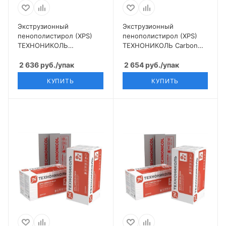
Экструзионный
Экструзионный
пенополистирол (XPS)
пенополистирол (XPS)
ТЕХНОНИКОЛЬ
ТЕХНОНИКОЛЬ Carbon
Техноплекс 1180х580х30,
Eco TB 1180х580х100
13 шт
2 636
руб.
/упак
(2х50) мм, 4 шт
2 654
руб.
/упак
КУПИТЬ
КУПИТЬ