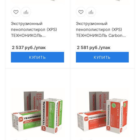
Экструзионный
Экструзионный
пенополистирол (XPS)
пенополистирол (XPS)
ТЕХНОНИКОЛЬ
ТЕХНОНИКОЛЬ Carbon
Техноплекс 1180х580х50,
Eco 1180х580х30, 13 шт
8 шт
2 537
руб.
/упак
2 581
руб.
/упак
КУПИТЬ
КУПИТЬ