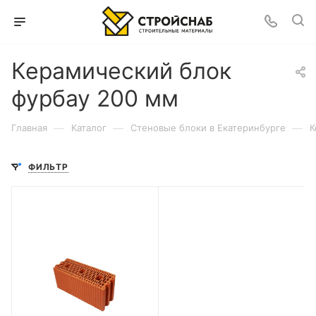
Керамический блок
фурбау 200 мм
—
—
—
Главная
Каталог
Cтеновые блоки в Екатеринбурге
К
ФИЛЬТР