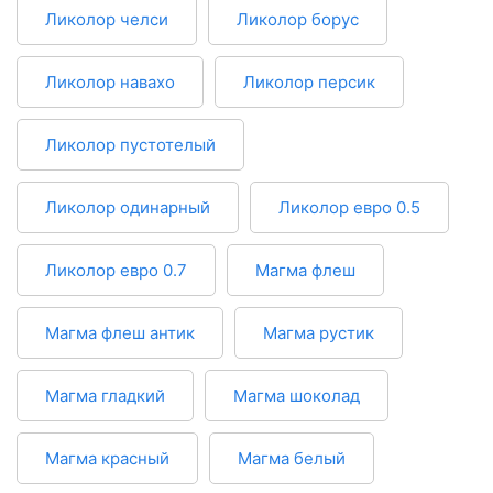
Ликолор челси
Ликолор борус
Ликолор навахо
Ликолор персик
Ликолор пустотелый
Ликолор одинарный
Ликолор евро 0.5
Ликолор евро 0.7
Магма флеш
Магма флеш антик
Магма рустик
Магма гладкий
Магма шоколад
Магма красный
Магма белый