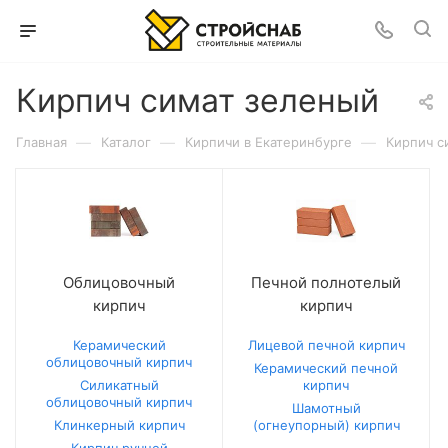
Кирпич симат зеленый
—
—
—
Главная
Каталог
Кирпичи в Екатеринбурге
Кирпич с
Облицовочный
Печной полнотелый
кирпич
кирпич
Керамический
Лицевой печной кирпич
облицовочный кирпич
Керамический печной
Силикатный
кирпич
облицовочный кирпич
Шамотный
Клинкерный кирпич
(огнеупорный) кирпич