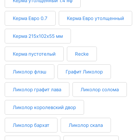
Керма утолщенный 1.4 нф
Керма Евро 0.7
Керма Евро утолщенный
Керма 215х102х55 мм
Керма пустотелый
Recke
Ликолор флэш
Графит Ликолор
Ликолор графит лава
Ликолор солома
Ликолор королевский двор
Ликолор бархат
Ликолор скала