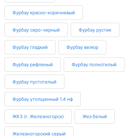
Фурбау красно-коричневый
Фурбау серо-черный
Фурбау рустик
Фурбау гладкий
Фурбау велюр
Фурбау рифленый
Фурбау полнотелый
Фурбау пустотелый
Фурбау утолщенный 1.4 нф
ЖКЗ (г. Железногорск)
Жкз белый
Железногорский серый