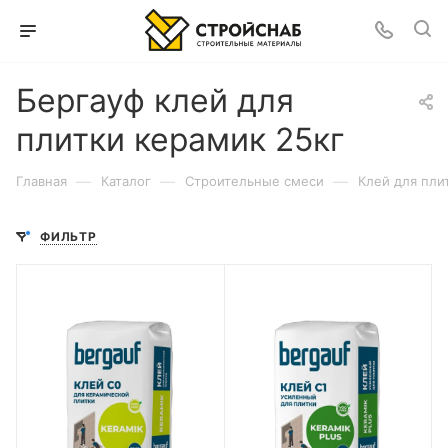
Бергауф клей для
плитки керамик 25кг
—
—
—
Главная
Каталог
Строительные смеси
Клей для пли
ФИЛЬТР