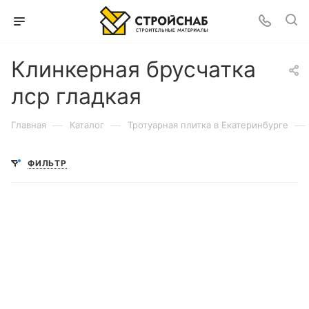
Клинкерная брусчатка
лср гладкая
—
—
—
Главная
Каталог
Тротуарная плитка в Екатеринбурге
ФИЛЬТР