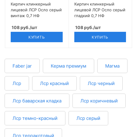
Кирпич клинкерный
Кирпич клинкерный
лицевой ЛСР Осло серый
лицевой ЛСР Осло серый
винтаж 0,7 НФ
гладкий 0,7 НФ
108
руб.
/шт
108
руб.
/шт
КУПИТЬ
КУПИТЬ
Faber jar
Керма премиум
Магма
Лср
Лср красный
Лср черный
Лср баварская кладка
Лср коричневый
Лср темно-красный
Лср серый
Лср терракотовый