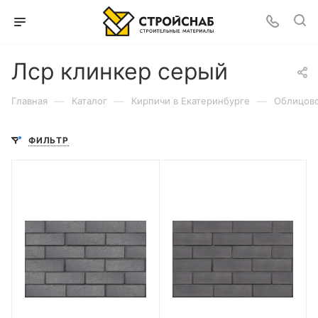
Лср клинкер серый
—
—
—
Главная
Каталог
Кирпичи в Екатеринбурге
Облицово
ФИЛЬТР