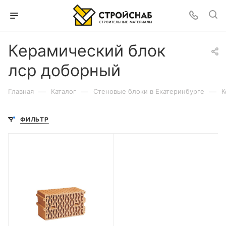
Керамический блок
лср доборный
—
—
—
Главная
Каталог
Cтеновые блоки в Екатеринбурге
К
ФИЛЬТР