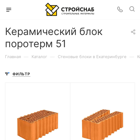
Керамический блок
поротерм 51
—
—
—
Главная
Каталог
Cтеновые блоки в Екатеринбурге
К
ФИЛЬТР