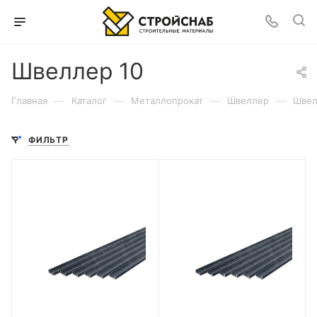
Швеллер 10
—
—
—
—
Главная
Каталог
Металлопрокат
Швеллер
Швел
ФИЛЬТР