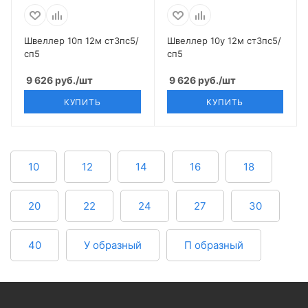
Швеллер 10п 12м ст3пс5/
Швеллер 10у 12м ст3пс5/
сп5
сп5
9 626
руб.
/шт
9 626
руб.
/шт
КУПИТЬ
КУПИТЬ
10
12
14
16
18
20
22
24
27
30
40
У образный
П образный