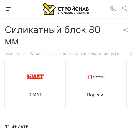
Силикатный блок 80
мм
—
—
—
Главная
Каталог
Cтеновые блоки в Екатеринбурге
С
SiMAT
Поревит
ФИЛЬТР