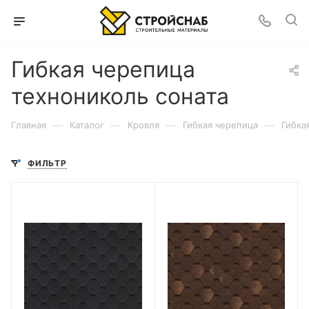
Гибкая черепица
технониколь соната
—
—
—
—
Главная
Каталог
Кровля
Гибкая черепица
Гибка
ФИЛЬТР