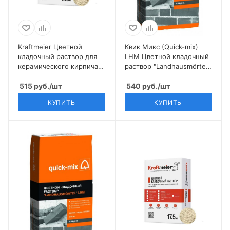
Kraftmeier Цветной
Квик Микс (Quick-mix)
кладочный раствор для
LHM Цветной кладочный
керамического кирпича с
раствор "Landhausmörtel",
водопоглощением 6-12%
светло-серый
белый CERAM
515
руб.
/шт
540
руб.
/шт
КУПИТЬ
КУПИТЬ