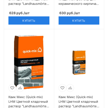
раствор "Landhausmörtel",
керамического кирпича с
белый
водопоглощением 6-12%
628
руб.
/шт
желтый CERAM
630
руб.
/шт
КУПИТЬ
КУПИТЬ
Квик Микс (Quick-mix)
Квик Микс (Quick-mix)
LHM Цветной кладочный
LHM Цветной кладочный
раствор "Landhausmörtel",
раствор "Landhausmörtel",