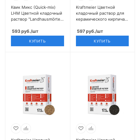
Квик Микс (Quick-mix)
Kraftmeier Цветной
LHM Цветной кладочный
кладочный раствор для
раствор "Landhausmörtel",
керамического кирпича с
бежево-белый ЗИМНИЙ
водопоглощением 6-12%
593
руб.
/шт
светло-серый CERAM
597
руб.
/шт
ЗИМНИЙ
КУПИТЬ
КУПИТЬ
Kraftmeier Цветной
Kraftmeier Цветной