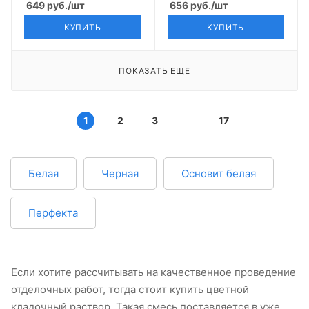
кремовый CERAM
649
руб.
/шт
графит CERAM
656
руб.
/шт
ЗИМНИЙ
КУПИТЬ
КУПИТЬ
ПОКАЗАТЬ ЕЩЕ
1
2
3
17
Белая
Черная
Основит белая
Перфекта
Если хотите рассчитывать на качественное проведение
отделочных работ, тогда стоит купить цветной
кладочный раствор. Такая смесь поставляется в уже