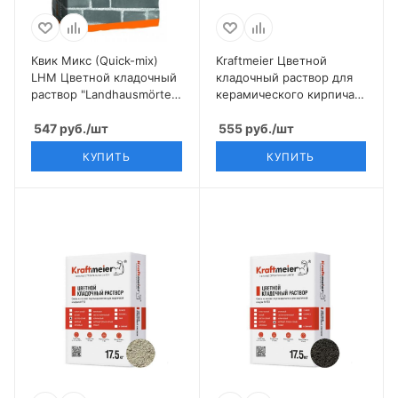
Квик Микс (Quick-mix)
Kraftmeier Цветной
LHM Цветной кладочный
кладочный раствор для
раствор "Landhausmörtel",
керамического кирпича с
светло-коричневый
водопоглощением 6-12%
547
руб.
/шт
белый CERAM ЗИМНИЙ
555
руб.
/шт
КУПИТЬ
КУПИТЬ