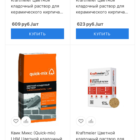
кладочный раствор для
кладочный раствор для
керамического кирпича с
керамического кирпича с
водопоглощением 6-12%
водопоглощением 6-12%
кремовый CERAM
609
руб.
/шт
антрацит CERAM
623
руб.
/шт
ЗИМНИЙ
КУПИТЬ
КУПИТЬ
Квик Микс (Quick-mix)
Kraftmeier Цветной
LHM Цветной кладочный
кладочный раствор для