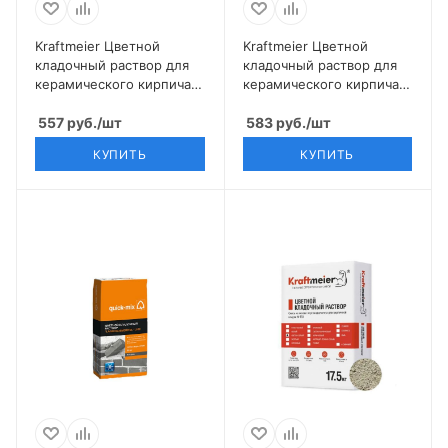
Kraftmeier Цветной
Kraftmeier Цветной
кладочный раствор для
кладочный раствор для
керамического кирпича с
керамического кирпича с
водопоглощением 6-12%
водопоглощением 6-12%
светло-серый CERAM
557
руб.
/шт
антрацит CERAM
583
руб.
/шт
КУПИТЬ
КУПИТЬ