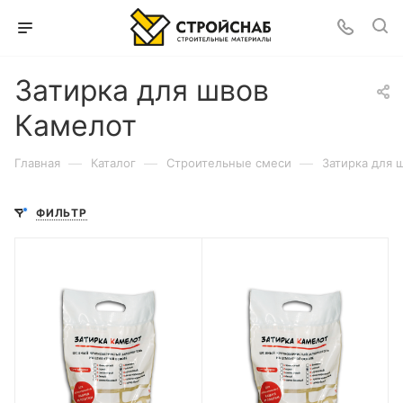
Затирка для швов
Камелот
—
—
—
Главная
Каталог
Строительные смеси
Затирка для 
ФИЛЬТР