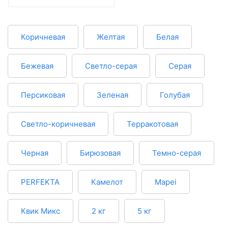
Коричневая
Желтая
Белая
Бежевая
Светло-серая
Серая
Персиковая
Зеленая
Голубая
Светло-коричневая
Терракотовая
Черная
Бирюзовая
Темно-серая
PERFEKTA
Камелот
Mapei
Квик Микс
2 кг
5 кг