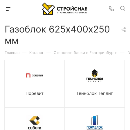
Газоблок 625х400х250
мм
—
—
—
Главная
Каталог
Cтеновые блоки в Екатеринбурге
Г
Поревит
Твинблок Теплит