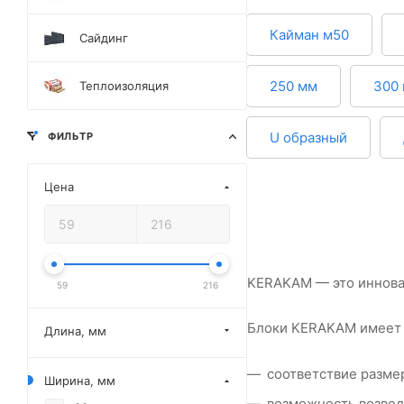
Кайман м50
Сайдинг
250 мм
300
Теплоизоляция
U образный
ФИЛЬТР
Цена
KERAKAM — это иннова
59
216
Блоки KERAKAM имеет 
Длина, мм
соответствие разме
Ширина, мм
возможность возвед