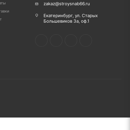
аты
zakaz@stroysnab66.ru
тавки
Екатеринбург, ул. Старых
т
Большевиков 3а, оф.1