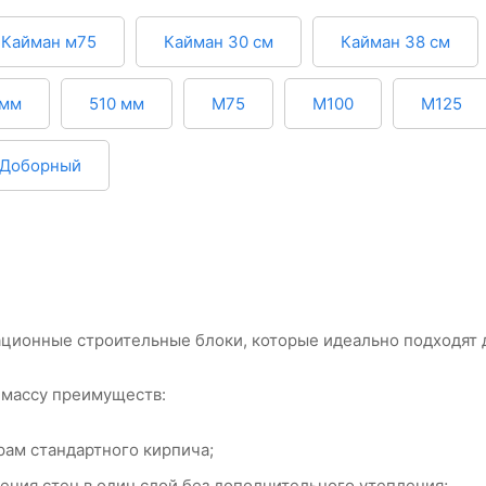
Кайман м75
Кайман 30 см
Кайман 38 см
 мм
510 мм
М75
М100
М125
Доборный
ционные строительные блоки, которые идеально подходят 
массу преимуществ:
рам стандартного кирпича;
ения стен в один слой без дополнительного утепления;