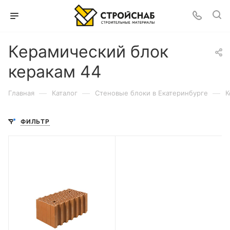
Керамический блок
керакам 44
—
—
—
Главная
Каталог
Cтеновые блоки в Екатеринбурге
К
ФИЛЬТР