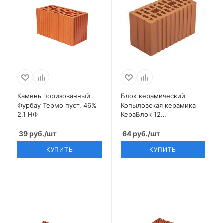
Камень поризованный
Блок керамический
Фурбау Термо пуст. 46%
Копыловская керамика
2.1 НФ
КераБлок 12
(250*120*140) 2,1 НФ
39
руб.
/шт
64
руб.
/шт
КУПИТЬ
КУПИТЬ