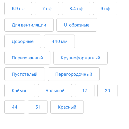
6.9 нф
7 нф
8.4 нф
9 нф
Для вентиляции
U-образные
Доборные
440 мм
Поризованный
Крупноформатный
Пустотелый
Перегородочный
Кайман
Большой
12
20
44
51
Красный