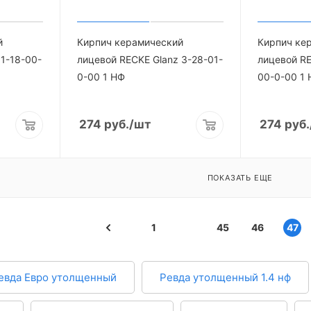
й
Кирпич керамический
Кирпич ке
 1-18-00-
лицевой RECKE Glanz 3-28-01-
лицевой RE
0-00 1 НФ
00-0-00 1 
274
руб.
/шт
274
руб.
ПОКАЗАТЬ ЕЩЕ
1
45
46
47
евда Евро утолщенный
Ревда утолщенный 1.4 нф