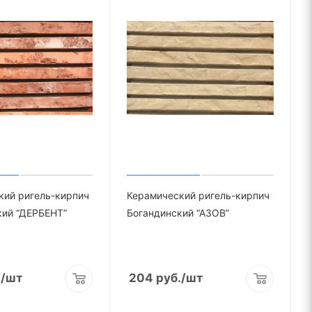
кий ригель-кирпич
Керамический ригель-кирпич
кий “ДЕРБЕНТ”
Богандинский “АЗОВ”
.
/шт
204
руб.
/шт