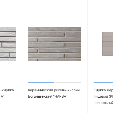
ь-кирпич
Керамический ригель-кирпич
Кирпич ке
ГА”
Богандинский “НАРВА”
лицевой Ж
полнотелый