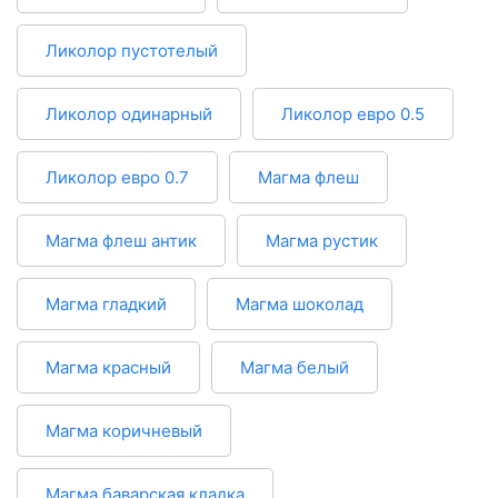
Ликолор пустотелый
Ликолор одинарный
Ликолор евро 0.5
Ликолор евро 0.7
Магма флеш
Магма флеш антик
Магма рустик
Магма гладкий
Магма шоколад
Магма красный
Магма белый
Магма коричневый
Магма баварская кладка