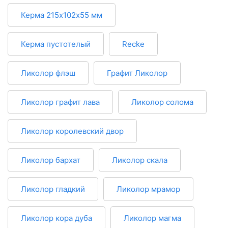
Керма 215х102х55 мм
Керма пустотелый
Recke
Ликолор флэш
Графит Ликолор
Ликолор графит лава
Ликолор солома
Ликолор королевский двор
Ликолор бархат
Ликолор скала
Ликолор гладкий
Ликолор мрамор
Ликолор кора дуба
Ликолор магма