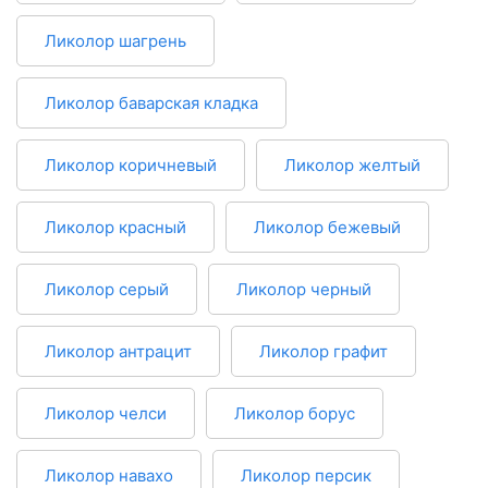
Ликолор шагрень
Ликолор баварская кладка
Ликолор коричневый
Ликолор желтый
Ликолор красный
Ликолор бежевый
Ликолор серый
Ликолор черный
Ликолор антрацит
Ликолор графит
Ликолор челси
Ликолор борус
Ликолор навахо
Ликолор персик