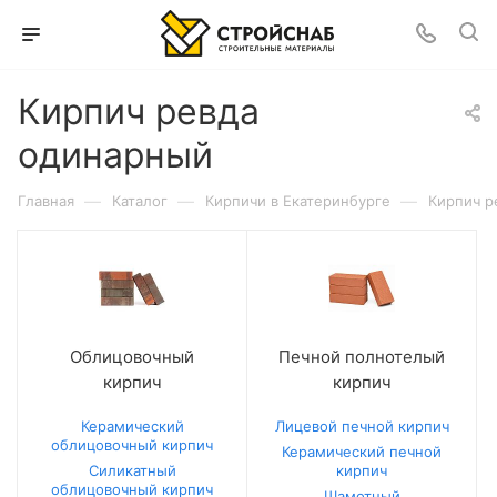
Кирпич ревда
одинарный
—
—
—
Главная
Каталог
Кирпичи в Екатеринбурге
Кирпич р
Облицовочный
Печной полнотелый
кирпич
кирпич
Керамический
Лицевой печной кирпич
облицовочный кирпич
Керамический печной
Силикатный
кирпич
облицовочный кирпич
Шамотный