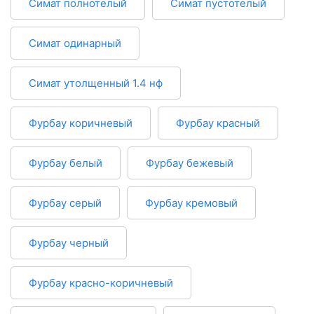
Симат полнотелый
Симат пустотелый
Симат одинарный
Симат утолщенный 1.4 нф
Фурбау коричневый
Фурбау красный
Фурбау белый
Фурбау бежевый
Фурбау серый
Фурбау кремовый
Фурбау черный
Фурбау красно-коричневый