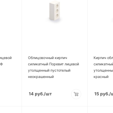
ицевой
Облицовочный кирпич
Кирпич об
НФ
силикатный Поревит лицевой
силикатны
утолщенный пустотелый
утолщенны
неокрашенный
красный
14
руб.
/шт
15
руб.
/