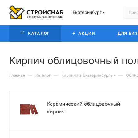
Екатеринбург
КАТАЛОГ
АКЦИИ
ДЛЯ БИ
Кирпич облицовочный по
—
—
—
Главная
Каталог
Кирпичи в Екатеринбурге
Облиц
Керамический облицовочный
кирпич