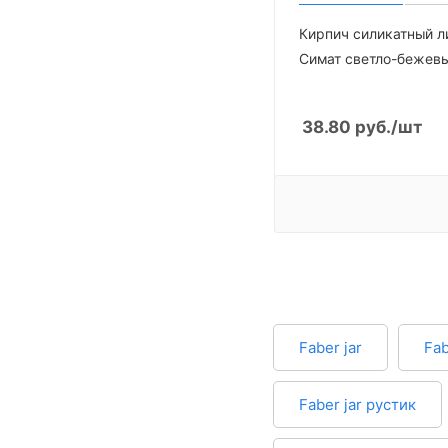
Кирпич силикатный л
Симат светло-бежевы
38.80
руб.
/шт
Faber jar
Fab
Faber jar рустик