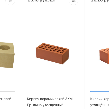
ицевой
Кирпич керамический ЗКМ
Кирпич ке
Брылино утолщенный
утолщённы