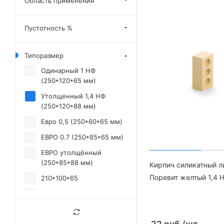
Область применения
Пустотность %
Типоразмер
Одинарный 1 НФ
(250*120*65 мм)
Утолщенный 1,4 НФ
(250*120*88 мм)
Евро 0,5 (250*60*65 мм)
ЕВРО 0.7 (250*85*65 мм)
ЕВРО утолщённый
(250*85*88 мм)
Кирпич силикатный л
Поревит желтый 1,4 
210*100*65
350*100*38
210*50*65
22
руб.
/шт