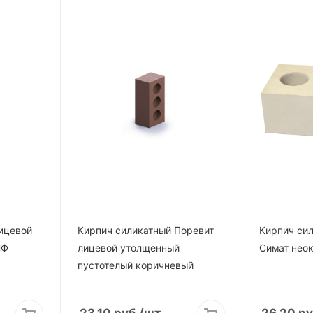
ицевой
Кирпич силикатный Поревит
Кирпич си
НФ
лицевой утолщенный
Симат нео
пустотелый коричневый
23.10
руб.
/шт
26.20
ру