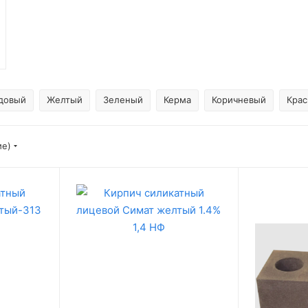
довый
Желтый
Зеленый
Керма
Коричневый
Кра
ие)