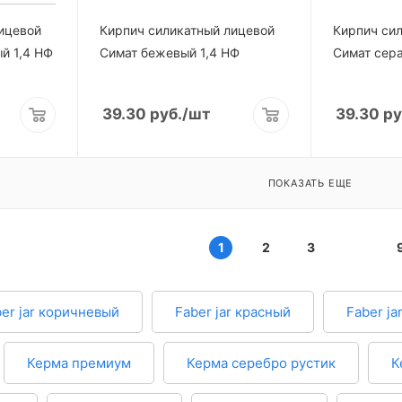
ицевой
Кирпич силикатный лицевой
Кирпич си
й 1,4 НФ
Симат бежевый 1,4 НФ
Симат сера
39.30
руб.
/шт
39.30
ру
ПОКАЗАТЬ ЕЩЕ
1
2
3
er jar коричневый
Faber jar красный
Faber j
Керма премиум
Керма серебро рустик
К