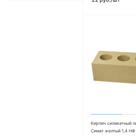
215*102*65
250*85*65
250*80*40
Евро 0.7 НФ (250*84*64
мм)
285*115*50
310*85*50
Кирпич силикатный л
Симат желтый 1,4 НФ