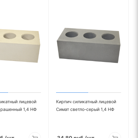
ликатный лицевой
Кирпич силикатный лицевой
крашенный 1,4 НФ
Симат светло-серый 1,4 НФ
б.
/шт
34.80
руб.
/шт