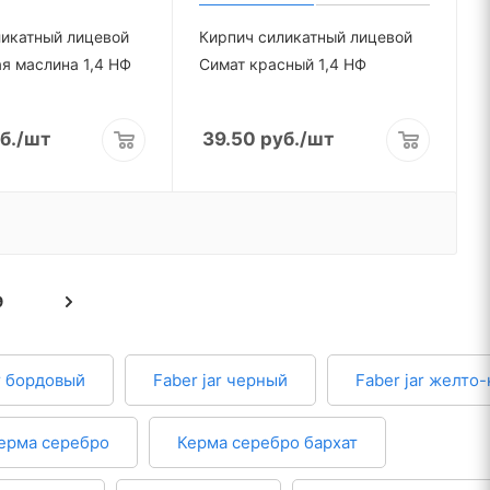
ликатный лицевой
Кирпич силикатный лицевой
я маслина 1,4 НФ
Симат красный 1,4 НФ
б.
/шт
39.50
руб.
/шт
9
ar бордовый
Faber jar черный
Faber jar желто
ерма серебро
Керма серебро бархат