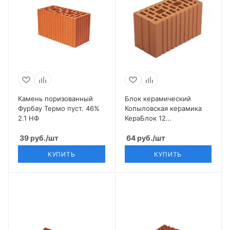
Камень поризованный
Блок керамический
Фурбау Термо пуст. 46%
Копыловская керамика
2.1 НФ
КераБлок 12
(250*120*140) 2,1 НФ
39
руб.
/шт
64
руб.
/шт
КУПИТЬ
КУПИТЬ