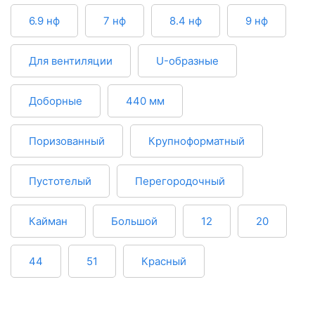
6.9 нф
7 нф
8.4 нф
9 нф
Для вентиляции
U-образные
Доборные
440 мм
Поризованный
Крупноформатный
Пустотелый
Перегородочный
Кайман
Большой
12
20
44
51
Красный