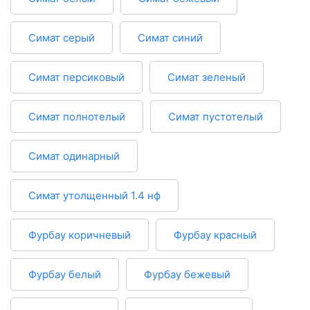
Симат серый
Симат синий
Симат персиковый
Симат зеленый
Симат полнотелый
Симат пустотелый
Симат одинарный
Симат утолщенный 1.4 нф
Фурбау коричневый
Фурбау красный
Фурбау белый
Фурбау бежевый