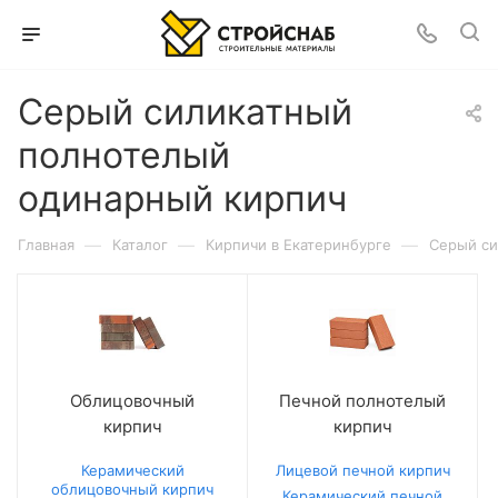
Серый силикатный
полнотелый
одинарный кирпич
—
—
—
Главная
Каталог
Кирпичи в Екатеринбурге
Серый си
Облицовочный
Печной полнотелый
кирпич
кирпич
Керамический
Лицевой печной кирпич
облицовочный кирпич
Керамический печной