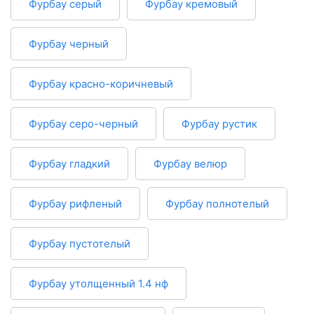
Фурбау серый
Фурбау кремовый
Фурбау черный
Фурбау красно-коричневый
Фурбау серо-черный
Фурбау рустик
Фурбау гладкий
Фурбау велюр
Фурбау рифленый
Фурбау полнотелый
Фурбау пустотелый
Фурбау утолщенный 1.4 нф