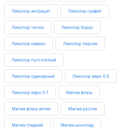
Ликолор антрацит
Ликолор графит
Ликолор челси
Ликолор борус
Ликолор навахо
Ликолор персик
Ликолор пустотелый
Ликолор одинарный
Ликолор евро 0.5
Ликолор евро 0.7
Магма флеш
Магма флеш антик
Магма рустик
Магма гладкий
Магма шоколад