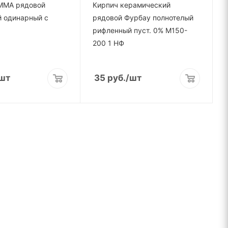
ММА рядовой
Кирпич керамический
й одинарный с
рядовой Фурбау полнотелый
рифленный пуст. 0% М150-
200 1 НФ
шт
35
руб.
/шт