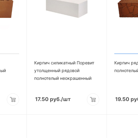
Кирпич силикатный Поревит
Кирпич ря
лый
утолщенный рядовой
полнотелы
полнотелый неокрашенный
17.50
руб.
/шт
19.50
ру