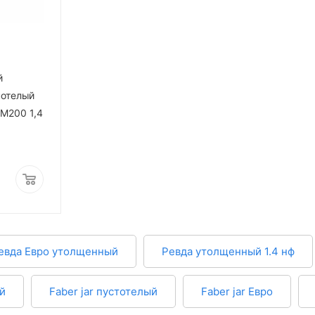
й
нотелый
 М200 1,4
евда Евро утолщенный
Ревда утолщенный 1.4 нф
ый
Faber jar пустотелый
Faber jar Евро