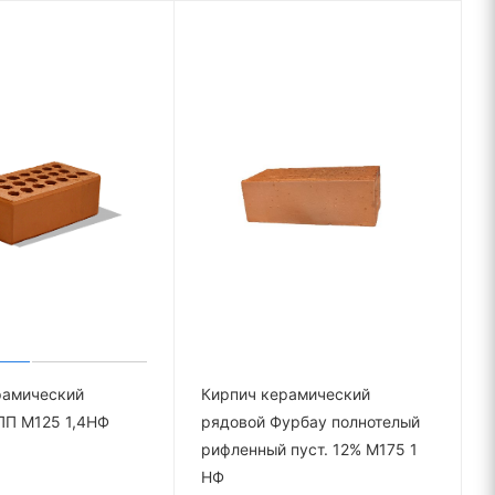
рамический
Кирпич керамический
ПП М125 1,4НФ
рядовой Фурбау полнотелый
рифленный пуст. 12% М175 1
НФ