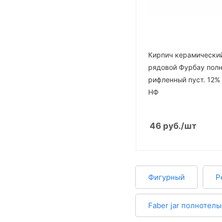
Кирпич керамически
рядовой Фурбау пол
рифленный пуст. 12%
НФ
46
руб.
/шт
Фигурный
Р
Faber jar полнотел