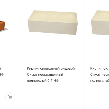
й
Кирпич силикатный рядовой
Кирпич си
НФ
Симат неокрашенный
Симат нео
полнотелый 0,7 НФ
полнотелый