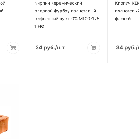
вой
Кирпич керамический
Кирпич КЕ
ый
рядовой Фурбау полнотелый
полнотелы
рифленный пуст. 0% М100-125
фаской
1 НФ
34
руб.
/шт
34
руб.
/