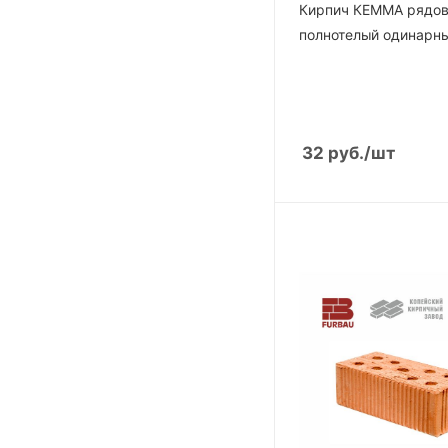
Кирпич КЕММА рядо
полнотелый одинарн
32
руб.
/шт