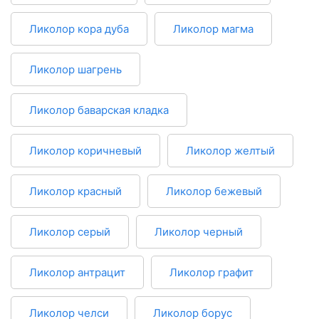
Ликолор кора дуба
Ликолор магма
Ликолор шагрень
Ликолор баварская кладка
Ликолор коричневый
Ликолор желтый
Ликолор красный
Ликолор бежевый
Ликолор серый
Ликолор черный
Ликолор антрацит
Ликолор графит
Ликолор челси
Ликолор борус