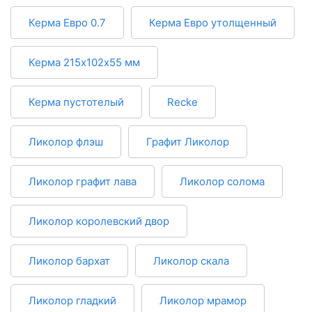
Керма Евро 0.7
Керма Евро утолщенный
Керма 215х102х55 мм
Керма пустотелый
Recke
Ликолор флэш
Графит Ликолор
Ликолор графит лава
Ликолор солома
Ликолор королевский двор
Ликолор бархат
Ликолор скала
Ликолор гладкий
Ликолор мрамор