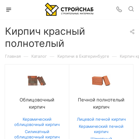
Кирпич красный
полнотелый
—
—
—
Главная
Каталог
Кирпичи в Екатеринбурге
Кирпич к
Облицовочный
Печной полнотелый
кирпич
кирпич
Керамический
Лицевой печной кирпич
облицовочный кирпич
Керамический печной
Силикатный
кирпич
облицовочный кирпич
Шамотный