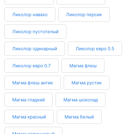
Ликолор навахо
Ликолор персик
Ликолор пустотелый
Ликолор одинарный
Ликолор евро 0.5
Ликолор евро 0.7
Магма флеш
Магма флеш антик
Магма рустик
Магма гладкий
Магма шоколад
Магма красный
Магма белый
Магма коричневый