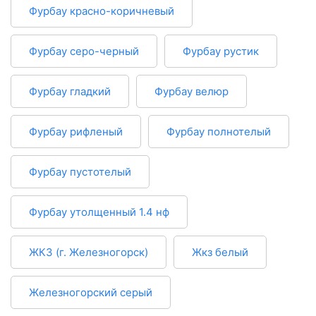
Фурбау красно-коричневый
Фурбау серо-черный
Фурбау рустик
Фурбау гладкий
Фурбау велюр
Фурбау рифленый
Фурбау полнотелый
Фурбау пустотелый
Фурбау утолщенный 1.4 нф
ЖКЗ (г. Железногорск)
Жкз белый
Железногорский серый